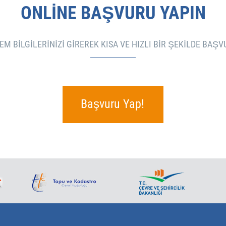
ONLINE BAŞVURU YAPIN
M BILGILERINIZI GIREREK KISA VE HIZLI BIR ŞEKILDE BAŞ
Başvuru Yap!