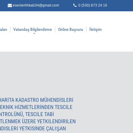
esenlerlihkab34@gmail.com
0 (530) 873 24 16
aları
Vatandaş Bilgilendirme
Online Başvuru
İletişim
I HARITA KADASTRO MÜHENDISLERI
EKNIK HIZMETLERINDEN TESCILE
NTROLÜNÜ, TESCILE TABI
TLENMEK ÜZERE YETKILENDIRILEN
DISLERI YETKISINDE ÇALIŞAN