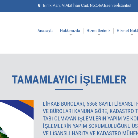
Birlik Mah. M.Akif İnan Cad. No:14/A Esenler/İstanbul
Anasayfa
Hakkımızda
Hizmetlerimiz
Hizmet Nokt
TAMAMLAYICI İŞLEMLER
LİHKAB BÜROLARI, 5368 SAYILI LISANSL
VE BÜROLARI KANUNA GÖRE, KADASTRO T
TABI OLMAYAN IŞLEMLERIN YAPIM VE KO
IŞLEMLERIN YAPIM SORUMLULUĞUNU ÜS
VE LISANSLI HARITA VE KADASTRO MÜHEN