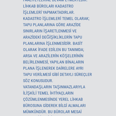
LİHKAB BÜROLARI KADASTRO
IŞLEMLERI YAPMAKTADIRLAR.
KADASTRO IŞLEMLERI TEMEL OLARAK;
TAPU PLANLARINA GÖRE ARAZIDE
SINIRLARIN IŞARETLENMESI VE
ARAZIDEKI DEĞIŞIKLIKLERIN TAPU
PLANLARINA IŞLENMESIDIR. BASIT
OLARAK IFADE EDILEN BU TANIMDA;
ARSA VE ARAZILERIN KÖŞELERININ
BELIRLENMESI, YAPILAN BINALARIN
PLANA IŞLENEREK DAIRELERE AYRI
TAPU VERILMESI GIBI DETAYLI SÜREÇLER
SÖZ KONUSUDUR.
VATANDAŞLARIN TAŞINMAZLARIYLA
ILIŞKILI TEMEL IHTIYAÇLARIN
ÇÖZÜMLENMESINDE YEREL LİHKAB
BÜROSUNA GIDEREK BILGI ALMALARI
MÜMKÜNDÜR. BU BÜROLAR MESAI