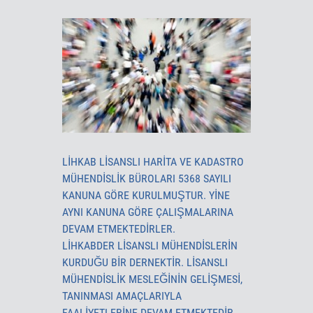
LİHKAB LISANSLI HARITA VE KADASTRO
MÜHENDISLIK BÜROLARI 5368 SAYILI
KANUNA GÖRE KURULMUŞTUR. YINE
AYNI KANUNA GÖRE ÇALIŞMALARINA
DEVAM ETMEKTEDIRLER.
LİHKABDER LISANSLI MÜHENDISLERIN
KURDUĞU BIR DERNEKTIR. LISANSLI
MÜHENDISLIK MESLEĞININ GELIŞMESI,
TANINMASI AMAÇLARIYLA
FAALIYETLERINE DEVAM ETMEKTEDIR.