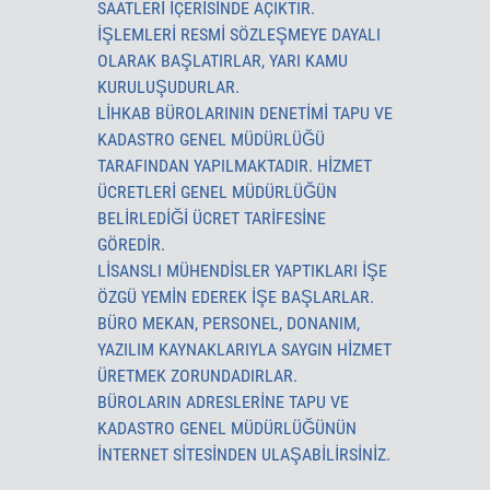
SAATLERI IÇERISINDE AÇIKTIR.
İŞLEMLERI RESMI SÖZLEŞMEYE DAYALI
OLARAK BAŞLATIRLAR, YARI KAMU
KURULUŞUDURLAR.
LİHKAB BÜROLARININ DENETIMI TAPU VE
KADASTRO GENEL MÜDÜRLÜĞÜ
TARAFINDAN YAPILMAKTADIR. HIZMET
ÜCRETLERI GENEL MÜDÜRLÜĞÜN
BELIRLEDIĞI ÜCRET TARIFESINE
GÖREDIR.
LISANSLI MÜHENDISLER YAPTIKLARI IŞE
ÖZGÜ YEMIN EDEREK IŞE BAŞLARLAR.
BÜRO MEKAN, PERSONEL, DONANIM,
YAZILIM KAYNAKLARIYLA SAYGIN HIZMET
ÜRETMEK ZORUNDADIRLAR.
BÜROLARIN ADRESLERINE TAPU VE
KADASTRO GENEL MÜDÜRLÜĞÜNÜN
İNTERNET SITESINDEN ULAŞABILIRSINIZ.